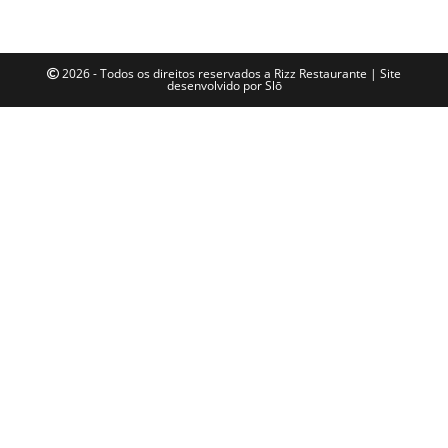
2026 - Todos os direitos reservados a Rizz Restaurante | Site
desenvolvido por
Slō