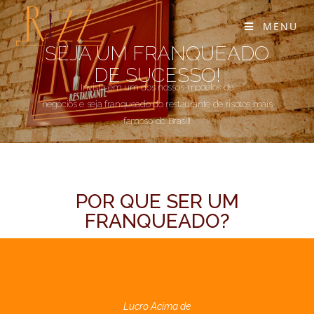
MENU
SEJA UM FRANQUEADO
DE SUCESSO!
Invista em um dos nossos modelos de
negócios e seja franqueado do restaurante de risotos mais
famoso do Brasil!
POR QUE SER UM
FRANQUEADO?
Lucro Acima de